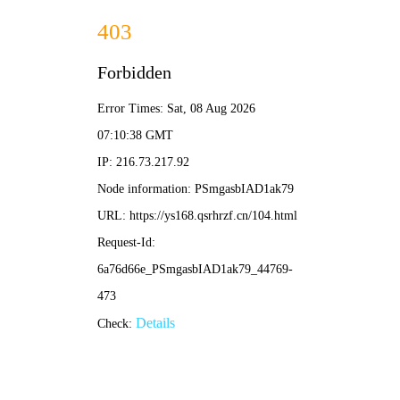
蜗牛影院
末日防线
2026年度科幻灾难大片，地球危机绝地反
击，硬核特效震撼来袭，4K蓝光完整版在线
畅看。