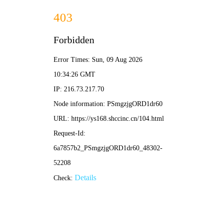
蜗牛影院
末日防线
2026年度科幻灾难大片，地球危机绝地反
击，硬核特效震撼来袭，4K蓝光完整版在线
畅看。