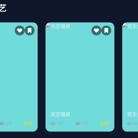
艺
天空唱将
欢乐
6.3万
8.6分
1.5亿
7.2万
8.8分
98