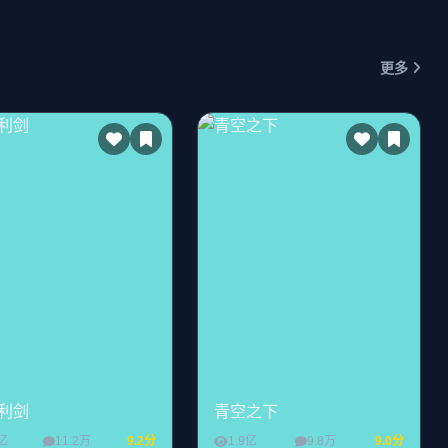
更多
利剑
青空之下
2亿
11.2万
9.2分
1.9亿
9.8万
9.0分