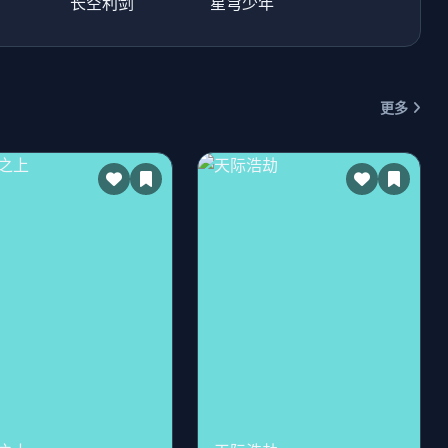
长空利剑
星穹少年
更多