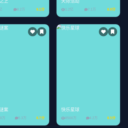
之上
天际浩劫
5亿
8.2万
9.1分
1.2亿
7.1万
8.9分
谜案
快乐星球
00万
5.3万
8.7分
8500万
4.2万
8.5分