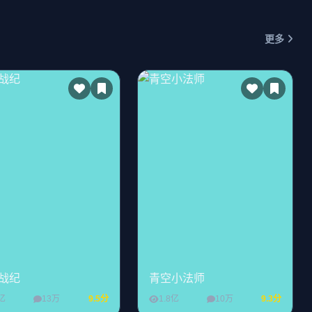
更多
战纪
青空小法师
2亿
13万
9.5分
1.8亿
10万
9.3分