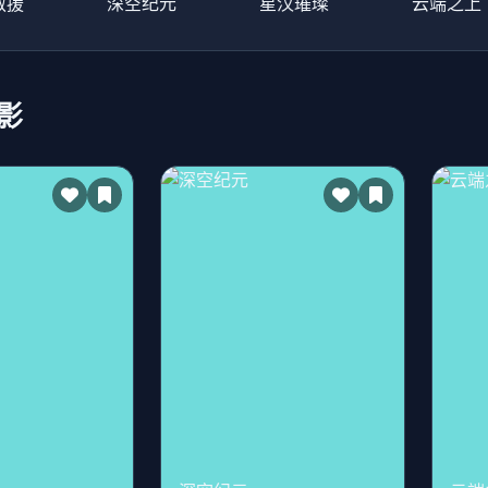
救援
深空纪元
星汉璀璨
云端之上
影