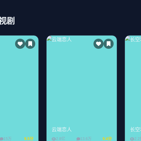
视剧
云端恋人
长空
15万
9.5分
2.8亿
13.6万
9.4分
2.