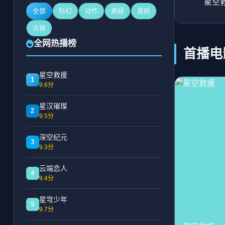
星空
全部
科幻
动作
悬疑
喜剧
古装
全网热播榜
首播电
星空救援
1
9.6分
星汉璀璨
2
9.5分
深空纪元
3
9.3分
云端恋人
4
9.4分
星穹少年
5
9.7分