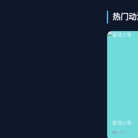
热门动
星穹少年
2.8亿