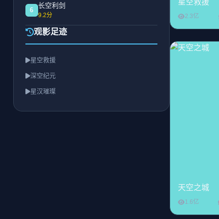
星空救援
长空利剑
6
9.2分
2.3亿
观影足迹
星空救援
深空纪元
星汉璀璨
天空之城
1.6亿