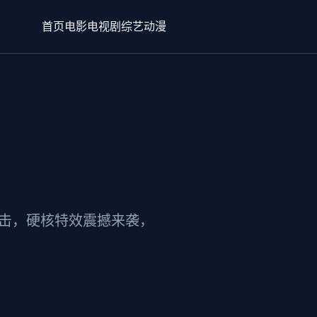
首页
电影
电视剧
综艺
动漫
反击，硬核特效震撼来袭，