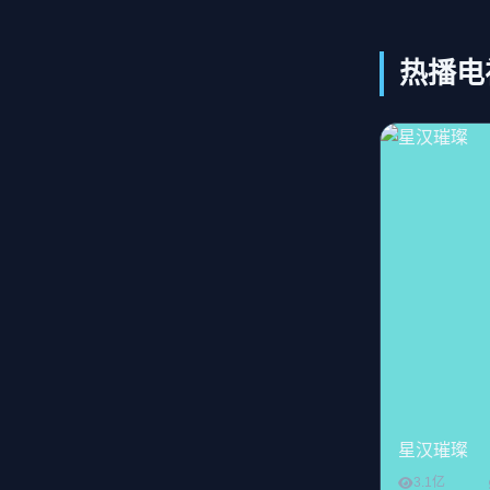
热播电
星汉璀璨
3.1亿