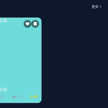
更多
云端
00万
5.1万
8.5分