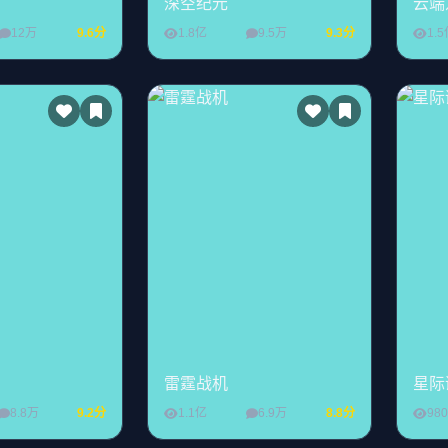
深空纪元
云端
12万
9.6分
1.8亿
9.5万
9.3分
1.
雷霆战机
星际
8.8万
9.2分
1.1亿
6.9万
8.8分
98